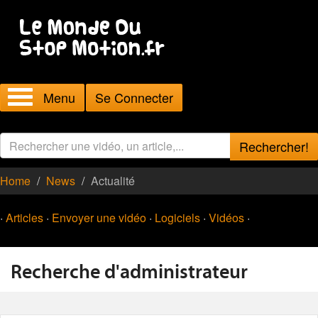
Menu
Se Connecter
Rechercher!
Home
News
Actualité
·
Articles
·
Envoyer une vidéo
·
Logiciels
·
Vidéos
·
Recherche d'administrateur