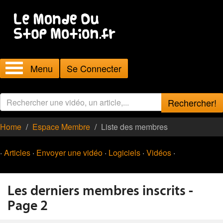
Menu
Se Connecter
Rechercher!
Home
Espace Membre
Liste des membres
·
Articles
·
Envoyer une vidéo
·
Logiciels
·
Vidéos
·
Les derniers membres inscrits -
Page 2