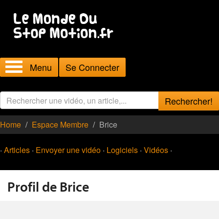
Menu
Se Connecter
Rechercher!
Home
Espace Membre
Brice
·
Articles
·
Envoyer une vidéo
·
Logiciels
·
Vidéos
·
Profil de Brice