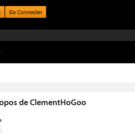
u
Se Connecter
·
ropos de ClementHoGoo
s
e