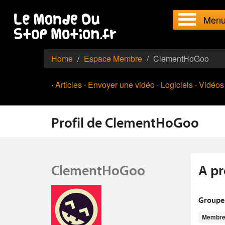
Men
Home
Espace Membre
ClementHoGoo
·
Articles
·
Envoyer une vidéo
·
Logiciels
·
Vidéos
Profil de ClementHoGoo
ClementHoGoo
A p
Groupe
Membr