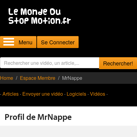
Menu
Se Connecter
Rechercher!
Home
Espace Membre
MrNappe
·
Articles
·
Envoyer une vidéo
·
Logiciels
·
Vidéos
·
Profil de MrNappe