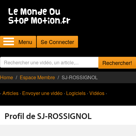
Menu
Se Connecter
Rechercher!
Home
Espace Membre
SJ-ROSSIGNOL
·
Articles
·
Envoyer une vidéo
·
Logiciels
·
Vidéos
·
Profil de SJ-ROSSIGNOL