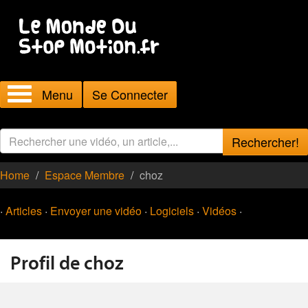
Menu
Se Connecter
Rechercher!
Home
Espace Membre
choz
·
Articles
·
Envoyer une vidéo
·
Logiciels
·
Vidéos
·
Profil de choz