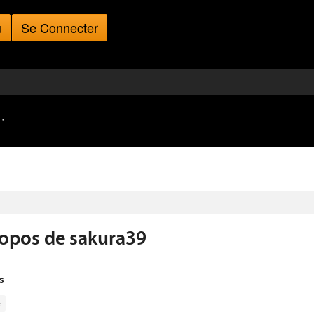
u
Se Connecter
·
opos de sakura39
s
e