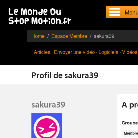
Men
Home
Espace Membre
sakura39
·
Articles
·
Envoyer une vidéo
·
Logiciels
·
Vidéos
Profil de sakura39
sakura39
A pr
Groupe
Membr