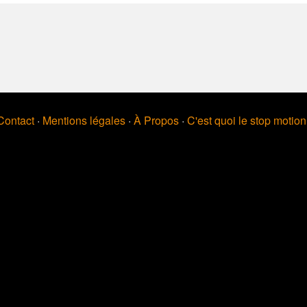
Contact
·
Mentions légales
·
À Propos
·
C'est quoi le stop motio