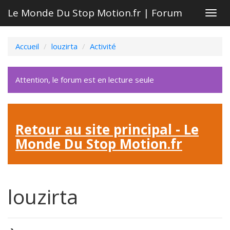
Le Monde Du Stop Motion.fr | Forum
Togg
navig
Accueil
louzirta
Activité
Attention, le forum est en lecture seule
Retour au site principal - Le
Monde Du Stop Motion.fr
louzirta