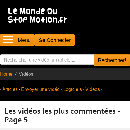
Menu
Se Connecter
Rechercher!
Home
Vidéos
·
Articles
·
Envoyer une vidéo
·
Logiciels
·
Vidéos
·
Les vidéos les plus commentées -
Page 5