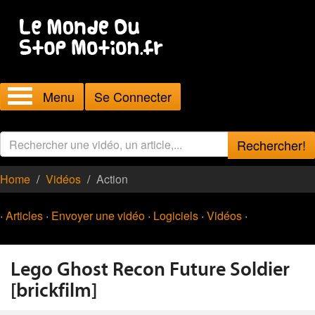
Menu
Se Connecter
Rechercher!
Home
Vidéos
Action
·
Articles
·
Envoyer une vidéo
·
Logiciels
·
Vidéos
·
Lego Ghost Recon Future Soldier
[brickfilm]