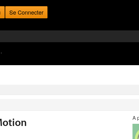
u
Se Connecter
·
A 
Motion