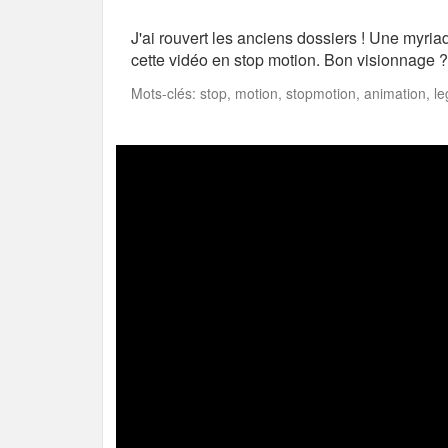
J'ai rouvert les anciens dossiers ! Une myria
cette vidéo en stop motion. Bon visionnage 
Mots-clés: stop, motion, stopmotion, animation, le