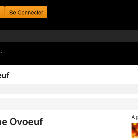
u
Se Connecter
·
euf
A 
me Ovoeuf