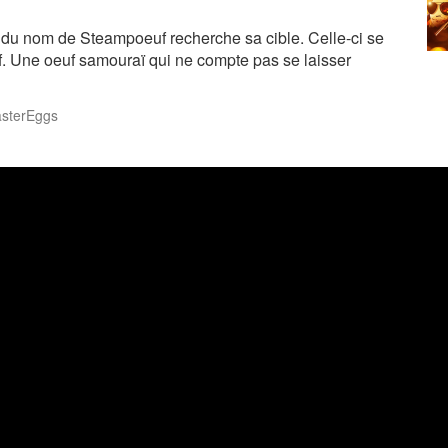
f du nom de Steampoeuf recherche sa cible. Celle-ci se
f. Une oeuf samouraï qui ne compte pas se laisser
easterEggs