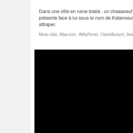
Dans une ville en ruine totale , un chassoeu
présente face à lui sous le nom de Katanoeu
attraper.
Mots-clés: AllanJuin, WillyPevet, ClaireButard, S