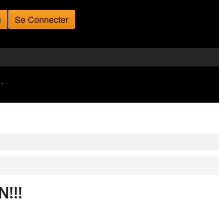
u
Se Connecter
·
!!!