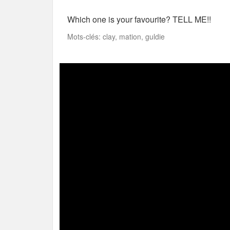
Which one is your favourite? TELL ME!!
Mots-clés: clay, mation, guldie