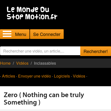
Menu
Se Connecter
Rechercher!
Home
Vidéos
Inclassables
·
Articles
·
Envoyer une vidéo
·
Logiciels
·
Vidéos
·
Zero ( Nothing can be truly
Something )