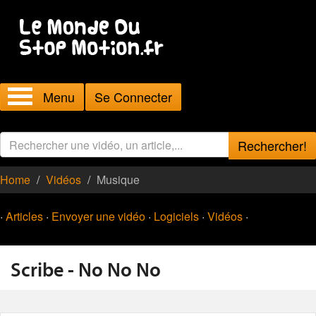
Menu
Se Connecter
Rechercher!
Home
Vidéos
Musique
·
Articles
·
Envoyer une vidéo
·
Logiciels
·
Vidéos
·
Scribe - No No No