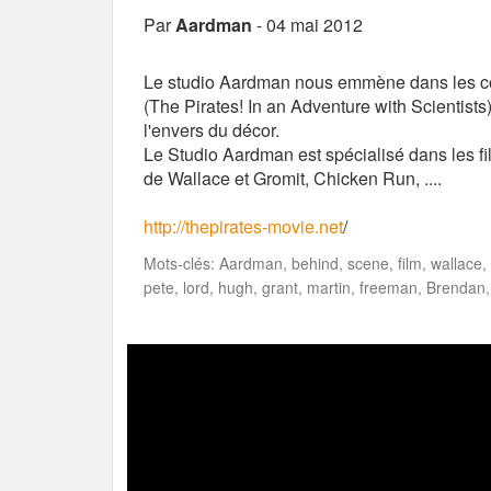
Par
Aardman
- 04 mai 2012
Le studio Aardman nous emmène dans les couli
(The Pirates! In an Adventure with Scientists
l'envers du décor.
Le Studio Aardman est spécialisé dans les film
de Wallace et Gromit, Chicken Run, ....
http://thepirates-movie.net
/
Mots-clés: Aardman, behind, scene, film, wallace, 
pete, lord, hugh, grant, martin, freeman, Brendan,