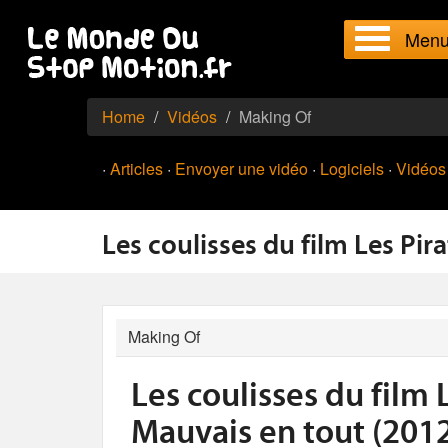
Men
Home
Vidéos
Making Of
·
Articles
·
Envoyer une vidéo
·
Logiciels
·
Vidéos
Les coulisses du film Les Pir
Making Of
Les coulisses du film L
Mauvais en tout (201