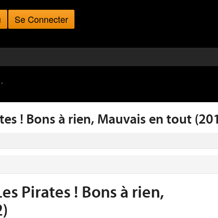
u
Se Connecter
·
ates ! Bons à rien, Mauvais en tout (20
es Pirates ! Bons à rien,
2)