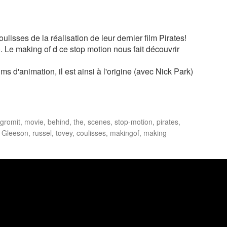
sses de la réalisation de leur dernier film Pirates!
). Le making of d ce stop motion nous fait découvrir
s d'animation, il est ainsi à l'origine (avec Nick Park)
gromit, movie, behind, the, scenes, stop-motion, pirates,
 Gleeson, russel, tovey, coulisses, makingof, making