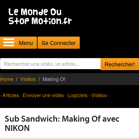
Menu
Se Connecter
Rechercher!
Home
Vidéos
Making Of
·
Articles
·
Envoyer une vidéo
·
Logiciels
·
Vidéos
·
Sub Sandwich: Making Of avec
NIKON