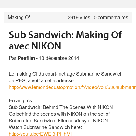
Making Of
2919
vues · 0 commentaires
Sub Sandwich: Making Of
avec NIKON
Par
Pesfilm
- 13 décembre 2014
Le making Of du court-métrage Submarine Sandwich
de PES, à voir à cette adresse:
http://www.lemondedustopmotion.fr/video/voir/536/submar
En anglais:
Sub Sandwich: Behind The Scenes With NIKON
Go behind the scenes with NIKON on the set of
Submarine Sandwich. Film courtesy of NIKON.
Watch Submarine Sandwich here:
http://youtu.be/EWEl8-PHhMI