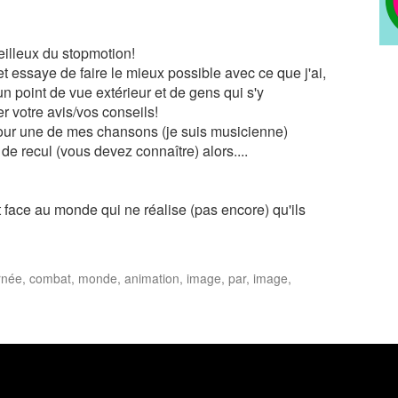
illeux du stopmotion!
 essaye de faire le mieux possible avec ce que j'ai,
un point de vue extérieur et de gens qui s'y
r votre avis/vos conseils!
pour une de mes chansons (je suis musicienne)
 de recul (vous devez connaître) alors....
t face au monde qui ne réalise (pas encore) qu'ils
ournée, combat, monde, animation, image, par, image,