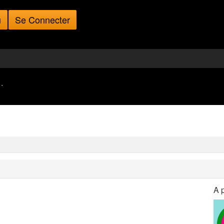
u
Se Connecter
·
A 