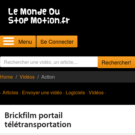
Menu
Se Connecter
Rechercher!
Home
Vidéos
Action
·
Articles
·
Envoyer une vidéo
·
Logiciels
·
Vidéos
·
Brickfilm portail
télétransportation