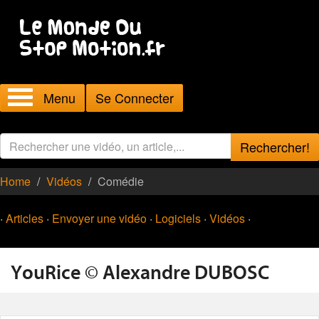
Menu
Se Connecter
Rechercher!
Home
Vidéos
Comédie
·
Articles
·
Envoyer une vidéo
·
Logiciels
·
Vidéos
·
YouRice © Alexandre DUBOSC