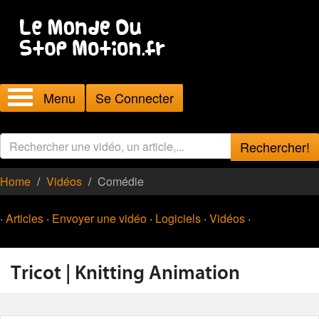
Menu
Se Connecter
Rechercher!
Home
Vidéos
Comédie
·
Articles
·
Envoyer une vidéo
·
Logiciels
·
Vidéos
·
Tricot | Knitting Animation