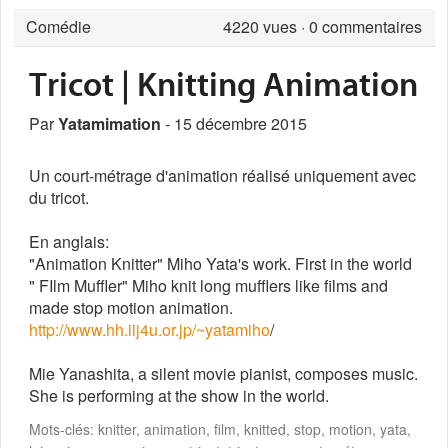
Comédie
4220
vues · 0 commentaires
Tricot | Knitting Animation
Par
Yatamimation
- 15 décembre 2015
Un court-métrage d'animation réalisé uniquement avec
du tricot.
En anglais:
"Animation Knitter" Miho Yata's work. First in the world
" FIlm Muffler" Miho knit long mufflers like films and
made stop motion animation.
http://www.hh.iij4u.or.jp/~yatamiho
/
Mie Yanashita, a silent movie pianist, composes music.
She is performing at the show in the world.
Mots-clés: knitter, animation, film, knitted, stop, motion, yata,