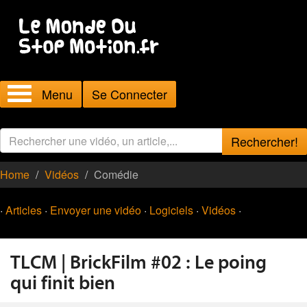
Menu
Se Connecter
Rechercher!
Home
Vidéos
Comédie
·
Articles
·
Envoyer une vidéo
·
Logiciels
·
Vidéos
·
TLCM | BrickFilm #02 : Le poing
qui finit bien