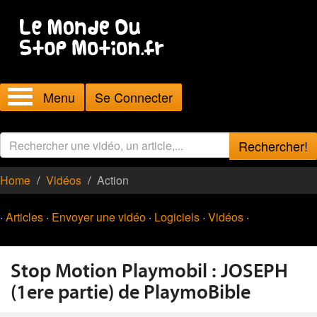
Menu
Se Connecter
Rechercher!
Home
Vidéos
Action
·
Articles
·
Envoyer une vidéo
·
Logiciels
·
Vidéos
·
Stop Motion Playmobil : JOSEPH
(1ere partie) de PlaymoBible