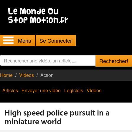
Menu
Se Connecter
Rechercher!
Home
Vidéos
Action
·
Articles
·
Envoyer une vidéo
·
Logiciels
·
Vidéos
·
High speed police pursuit in a
miniature world