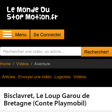
Menu
Se Connecter
Rechercher!
Home
Vidéos
Aventure
·
Articles
·
Envoyer une vidéo
·
Logiciels
·
Vidéos
·
Bisclavret, Le Loup Garou de
Bretagne (Conte Playmobil)