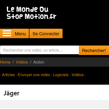
Menu
Se Connecter
Rechercher!
Home
Vidéos
Action
·
Articles
·
Envoyer une vidéo
·
Logiciels
·
Vidéos
·
Jäger