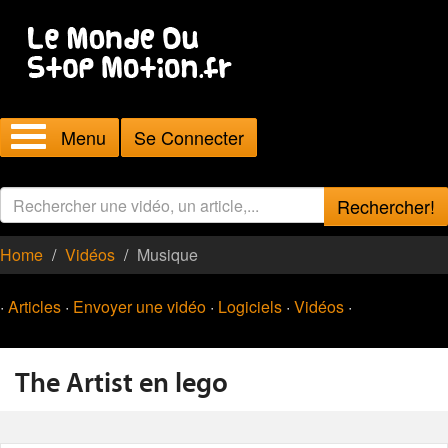
Menu
Se Connecter
Rechercher!
Home
Vidéos
Musique
·
Articles
·
Envoyer une vidéo
·
Logiciels
·
Vidéos
·
The Artist en lego