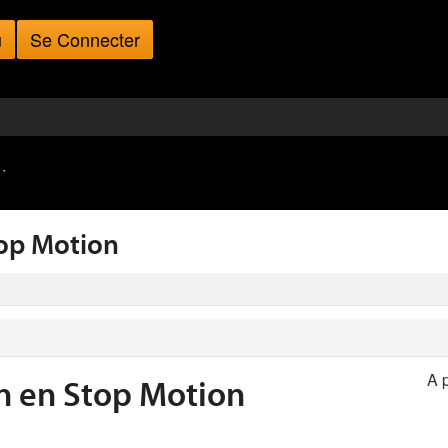
u
Se Connecter
·
top Motion
A 
n en Stop Motion