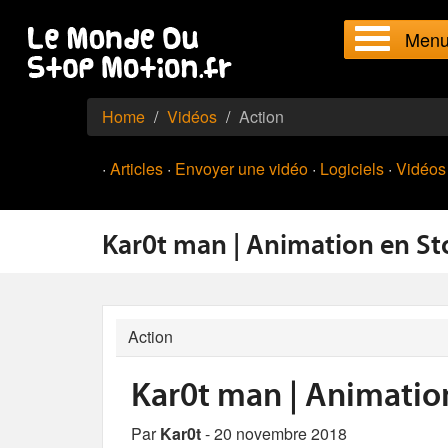
Men
Home
Vidéos
Action
·
Articles
·
Envoyer une vidéo
·
Logiciels
·
Vidéos
Kar0t man | Animation en S
Action
Kar0t man | Animatio
Par
Kar0t
- 20 novembre 2018