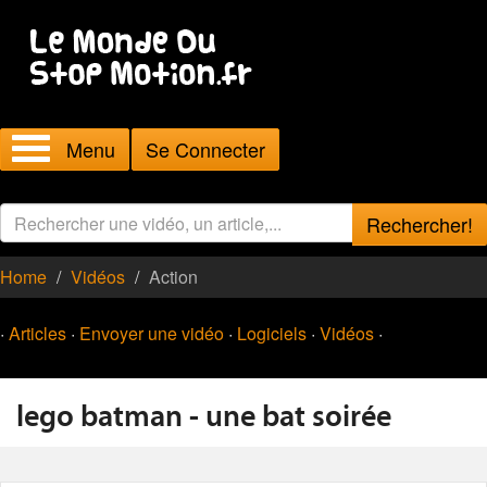
Menu
Se Connecter
Rechercher!
Home
Vidéos
Action
·
Articles
·
Envoyer une vidéo
·
Logiciels
·
Vidéos
·
lego batman - une bat soirée