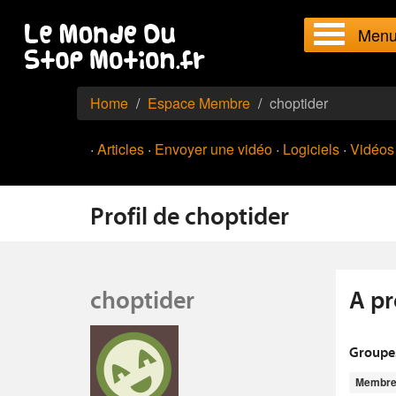
Men
Home
Espace Membre
choptider
·
Articles
·
Envoyer une vidéo
·
Logiciels
·
Vidéos
Profil de choptider
choptider
A pr
Groupe
Membr