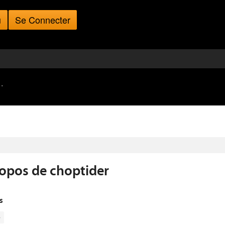
u
Se Connecter
·
opos de choptider
s
e