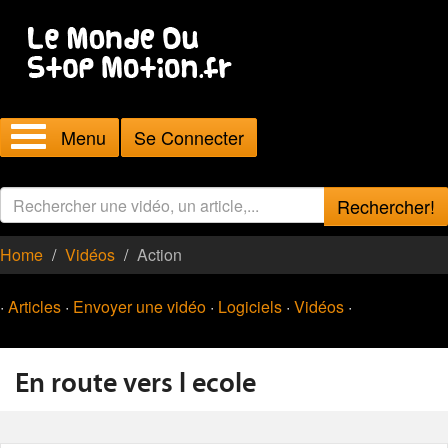
Menu
Se Connecter
Rechercher!
Home
Vidéos
Action
·
Articles
·
Envoyer une vidéo
·
Logiciels
·
Vidéos
·
En route vers l ecole