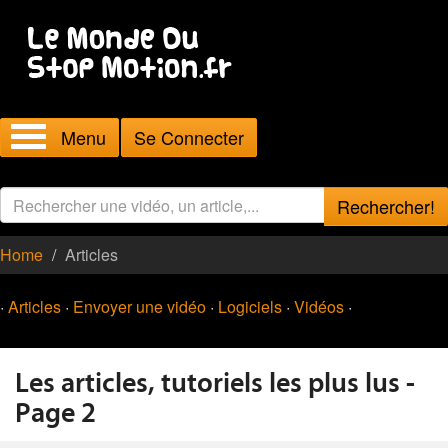
Menu
Se Connecter
Rechercher!
Home
Articles
·
Articles
·
Envoyer une vidéo
·
Logiciels
·
Vidéos
·
Les articles, tutoriels les plus lus -
Page 2